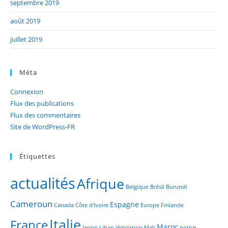
septembre 2019
août 2019
juillet 2019
Méta
Connexion
Flux des publications
Flux des commentaires
Site de WordPress-FR
Étiquettes
actualités
Afrique
Belgique
Brésil
Burundi
Cameroun
Espagne
Canada
Côte d'Ivoire
Europe
Finlande
Italie
France
Maroc
Japon
Liban
législation
Mali
notice