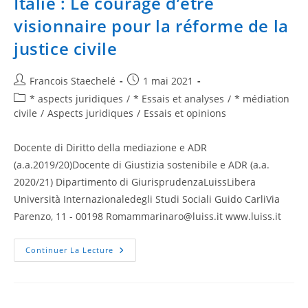
Italie : Le courage d’être
visionnaire pour la réforme de la
justice civile
Francois Staechelé
1 mai 2021
* aspects juridiques
/
* Essais et analyses
/
* médiation
civile
/
Aspects juridiques
/
Essais et opinions
Docente di Diritto della mediazione e ADR
(a.a.2019/20)Docente di Giustizia sostenibile e ADR (a.a.
2020/21) Dipartimento di GiurisprudenzaLuissLibera
Università Internazionaledegli Studi Sociali Guido CarliVia
Parenzo, 11 - 00198 Romammarinaro@luiss.it www.luiss.it
Continuer La Lecture