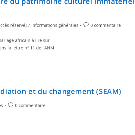
vre du patrimoine culturel immatériel
accès réservé]
/
Informations générales
0 commentaire
riage africain à lire sur
ans la lettre n° 11 de l’ANM
édiation et du changement (SEAM)
es
0 commentaire