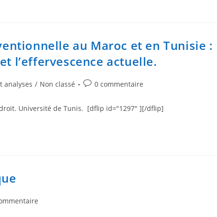
ventionnelle au Maroc et en Tunisie :
t l’effervescence actuelle.
et analyses
/
Non classé
0 commentaire
it. Université de Tunis. [dflip id="1297" ][/dflip]
que
commentaire