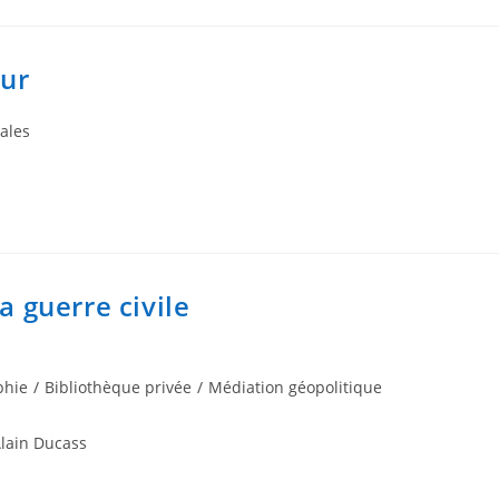
eur
ales
a guerre civile
phie
/
Bibliothèque privée
/
Médiation géopolitique
Alain Ducass