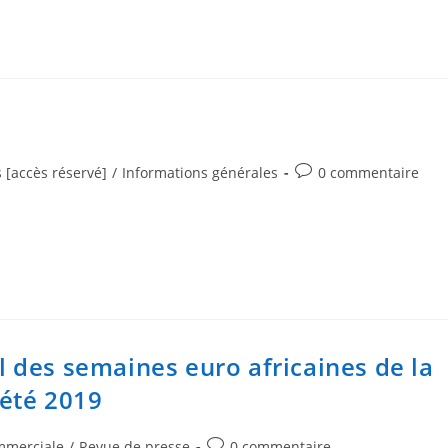
s [accès réservé]
/
Informations générales
0 commentaire
el des semaines euro africaines de la
 été 2019
mmerciale
/
Revue de presse
0 commentaire